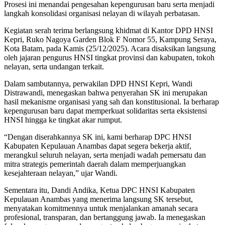
Prosesi ini menandai pengesahan kepengurusan baru serta menjadi
langkah konsolidasi organisasi nelayan di wilayah perbatasan.
Kegiatan serah terima berlangsung khidmat di Kantor DPD HNSI
Kepri, Ruko Nagoya Garden Blok F Nomor 55, Kampung Seraya,
Kota Batam, pada Kamis (25/12/2025). Acara disaksikan langsung
oleh jajaran pengurus HNSI tingkat provinsi dan kabupaten, tokoh
nelayan, serta undangan terkait.
Dalam sambutannya, perwakilan DPD HNSI Kepri, Wandi
Distrawandi, menegaskan bahwa penyerahan SK ini merupakan
hasil mekanisme organisasi yang sah dan konstitusional. Ia berharap
kepengurusan baru dapat memperkuat solidaritas serta eksistensi
HNSI hingga ke tingkat akar rumput.
“Dengan diserahkannya SK ini, kami berharap DPC HNSI
Kabupaten Kepulauan Anambas dapat segera bekerja aktif,
merangkul seluruh nelayan, serta menjadi wadah pemersatu dan
mitra strategis pemerintah daerah dalam memperjuangkan
kesejahteraan nelayan,” ujar Wandi.
Sementara itu, Dandi Andika, Ketua DPC HNSI Kabupaten
Kepulauan Anambas yang menerima langsung SK tersebut,
menyatakan komitmennya untuk menjalankan amanah secara
profesional, transparan, dan bertanggung jawab. Ia menegaskan