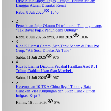
DPMPTSP Lingga Tegas, Tempat Hiburan Malam
Langgar Aturan Disanksi Resmi
Rabu, 8 Juli 2026
1346
2
Pengakuan Jujur Oknum Distributor di Tanjungpinang,
“Tak Bayar Pajak Penuh demi Untung”
Rabu, 8 Juli 2026
Kamis, 9 Juli 2026
1036
3
Rida K Liamsi Geram, Siap Tarik Saham di Riau Pos
Grup: “Air Susu Dibalas Air Tuba”
Sabtu, 11 Juli 2026
976
4
Rida K Liamsi Dizolimi Padahal Hasilkan Aset Rp1
Triliun, Dahlan Iskan Siap Membela
Sabtu, 11 Juli 2026
967
5
Kesempatan 10 TKA China Ilegal Tobong Bata
Gunakan Visa Kunjungan dan Sikap Lunak Ditjen
Imigrasi Kepri?
Kamis, 16 Juli 2026
876