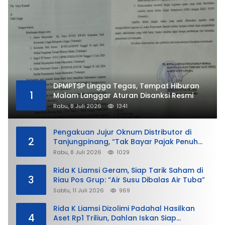
DPMPTSP Lingga Tegas, Tempat Hiburan
1
Malam Langgar Aturan Disanksi Resmi
Rabu, 8 Juli 2026
1341
Pengakuan Jujur Oknum Distributor di
2
Tanjungpinang, “Tak Bayar Pajak Penuh
demi Untung”
Rabu, 8 Juli 2026
1029
Rida K Liamsi Geram, Siap Tarik Saham di
3
Riau Pos Grup: “Air Susu Dibalas Air Tuba”
Sabtu, 11 Juli 2026
969
Rida K Liamsi Dizolimi Padahal Hasilkan
4
Aset Rp1 Triliun, Dahlan Iskan Siap