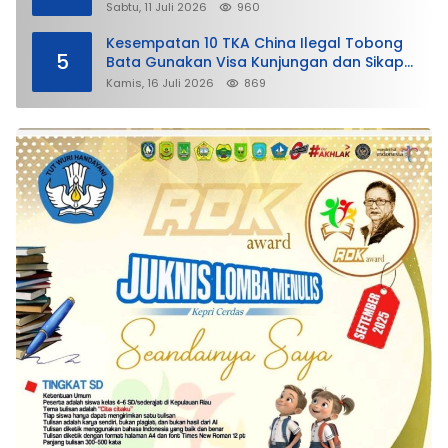
Membela
Sabtu, 11 Juli 2026
960
Kesempatan 10 TKA China Ilegal Tobong
5
Bata Gunakan Visa Kunjungan dan Sikap
Lunak Ditjen Imigrasi Kepri?
Kamis, 16 Juli 2026
869