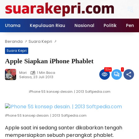
Langsung
ke
konten
Utama
Kepulauan Riau
Nasional
Politik
Pendi
Beranda
Suara Kepri
Suara Kepri
Apple Siapkan iPhone Phablet
534
1
Mori
1 Min Baca
Selasa, 23 Juli 2013
iPhone 5S konsep desain. | 2013 Softpedia.com
iPhone 5S konsep desain. | 2013 Softpedia.com
Apple saat ini sedang santer dikabarkan tengah
mempersiapkan sebuah perangkat phablet.