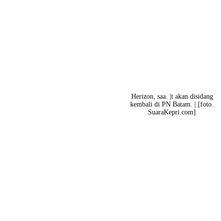
Herizon, saa. |t akan disidang
kembali di PN Batam. | [foto.
SuaraKepri.com]