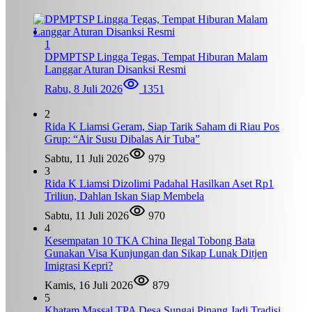
1
DPMPTSP Lingga Tegas, Tempat Hiburan Malam
Langgar Aturan Disanksi Resmi
Rabu, 8 Juli 2026
1351
2
Rida K Liamsi Geram, Siap Tarik Saham di Riau Pos
Grup: “Air Susu Dibalas Air Tuba”
Sabtu, 11 Juli 2026
979
3
Rida K Liamsi Dizolimi Padahal Hasilkan Aset Rp1
Triliun, Dahlan Iskan Siap Membela
Sabtu, 11 Juli 2026
970
4
Kesempatan 10 TKA China Ilegal Tobong Bata
Gunakan Visa Kunjungan dan Sikap Lunak Ditjen
Imigrasi Kepri?
Kamis, 16 Juli 2026
879
5
Khatam Massal TPA Desa Sungai Pinang Jadi Tradisi