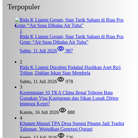
Terpopuler
1
Rida K Liamsi Geram, Siap Tarik Saham di Riau Pos
Grup: “Air Susu Dibalas Air Tuba”
Sabtu, 11 Juli 2026
987
2
Rida K Liamsi Dizolimi Padahal Hasilkan Aset Rp1
Triliun, Dahlan Iskan Siap Membela
Sabtu, 11 Juli 2026
978
3
Kesempatan 10 TKA China Ilegal Tobong Bata
Gunakan Visa Kunjungan dan Sikap Lunak Ditjen
Imigrasi Kepri?
Kamis, 16 Juli 2026
888
4
Khatam Massal TPA Desa Sungai Pinang Jadi Tradisi
Tahunan, Wujudkan Generasi Qurani
Senin, 13 Juli 2026
726