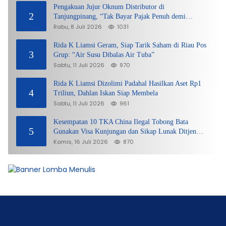
Pengakuan Jujur Oknum Distributor di
2
Tanjungpinang, “Tak Bayar Pajak Penuh demi
Untung”
Rabu, 8 Juli 2026
1031
Rida K Liamsi Geram, Siap Tarik Saham di Riau Pos
3
Grup: “Air Susu Dibalas Air Tuba”
Sabtu, 11 Juli 2026
970
Rida K Liamsi Dizolimi Padahal Hasilkan Aset Rp1
4
Triliun, Dahlan Iskan Siap Membela
Sabtu, 11 Juli 2026
961
Kesempatan 10 TKA China Ilegal Tobong Bata
5
Gunakan Visa Kunjungan dan Sikap Lunak Ditjen
Imigrasi Kepri?
Kamis, 16 Juli 2026
870