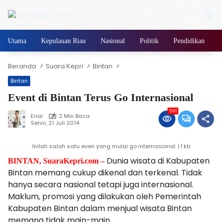
Langsung
ke
konten
Utama
Kepulauan Riau
Nasional
Politik
Pendidikan
Beranda
Suara Kepri
Bintan
Bintan
Event di Bintan Terus Go Internasional
591
Erial
2 Min Baca
Senin, 21 Juli 2014
Inilah salah satu even yang mulai go internasional. | f.kb
Dunia wisata di Kabupaten
BINTAN, SuaraKepri.com –
Bintan memang cukup dikenal dan terkenal. Tidak
hanya secara nasional tetapi juga internasional.
Maklum, promosi yang dilakukan oleh Pemerintah
Kabupaten Bintan dalam menjual wisata Bintan
memang tidak main-main.