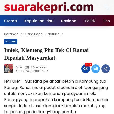
Langsung
ke
konten
Utama
Kepulauan Riau
Nasional
Politik
Pendi
Beranda
Suara Kepri
Natuna
Natuna
Imlek, Klenteng Phu Tek Ci Ramai
Dipadati Masyarakat
494
Mori
2 Min Baca
Sabtu, 28 Januari 2017
NATUNA – Suasana pelantar beton di Kampung tua
Penagi, Ranai, mulai padat dipenuhi oleh pengunjung
untuk menyaksikan kemeriah perayaan imlek.
Penagi yang merupakan kampung tua di Natuna kini
sangat indah hiasan lampion-lampion merah yang
terpasang pada tiang-tiang bambu.