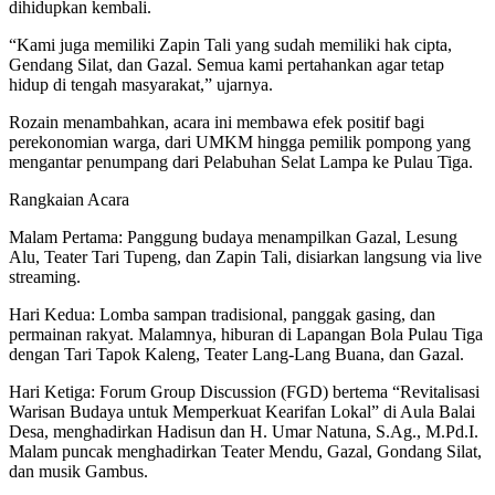
dihidupkan kembali.
“Kami juga memiliki Zapin Tali yang sudah memiliki hak cipta,
Gendang Silat, dan Gazal. Semua kami pertahankan agar tetap
hidup di tengah masyarakat,” ujarnya.
Rozain menambahkan, acara ini membawa efek positif bagi
perekonomian warga, dari UMKM hingga pemilik pompong yang
mengantar penumpang dari Pelabuhan Selat Lampa ke Pulau Tiga.
Rangkaian Acara
Malam Pertama: Panggung budaya menampilkan Gazal, Lesung
Alu, Teater Tari Tupeng, dan Zapin Tali, disiarkan langsung via live
streaming.
Hari Kedua: Lomba sampan tradisional, panggak gasing, dan
permainan rakyat. Malamnya, hiburan di Lapangan Bola Pulau Tiga
dengan Tari Tapok Kaleng, Teater Lang-Lang Buana, dan Gazal.
Hari Ketiga: Forum Group Discussion (FGD) bertema “Revitalisasi
Warisan Budaya untuk Memperkuat Kearifan Lokal” di Aula Balai
Desa, menghadirkan Hadisun dan H. Umar Natuna, S.Ag., M.Pd.I.
Malam puncak menghadirkan Teater Mendu, Gazal, Gondang Silat,
dan musik Gambus.