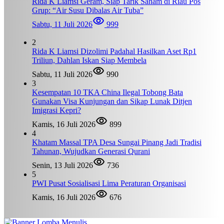
Rida K Liamsi Geram, Siap Tarik Saham di Riau Pos
Grup: “Air Susu Dibalas Air Tuba”
Sabtu, 11 Juli 2026
999
2
Rida K Liamsi Dizolimi Padahal Hasilkan Aset Rp1
Triliun, Dahlan Iskan Siap Membela
Sabtu, 11 Juli 2026
990
3
Kesempatan 10 TKA China Ilegal Tobong Bata
Gunakan Visa Kunjungan dan Sikap Lunak Ditjen
Imigrasi Kepri?
Kamis, 16 Juli 2026
899
4
Khatam Massal TPA Desa Sungai Pinang Jadi Tradisi
Tahunan, Wujudkan Generasi Qurani
Senin, 13 Juli 2026
736
5
PWI Pusat Sosialisasi Lima Peraturan Organisasi
Kamis, 16 Juli 2026
676