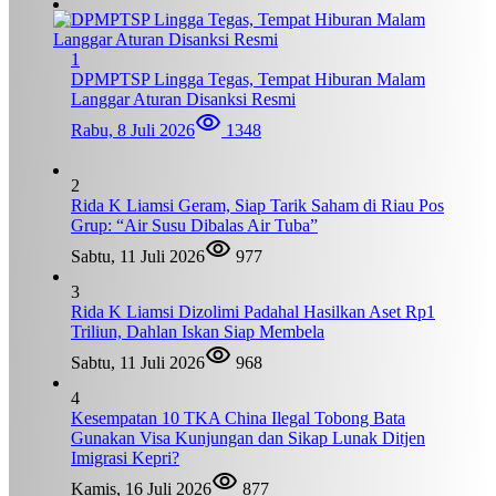
1
DPMPTSP Lingga Tegas, Tempat Hiburan Malam
Langgar Aturan Disanksi Resmi
Rabu, 8 Juli 2026
1348
2
Rida K Liamsi Geram, Siap Tarik Saham di Riau Pos
Grup: “Air Susu Dibalas Air Tuba”
Sabtu, 11 Juli 2026
977
3
Rida K Liamsi Dizolimi Padahal Hasilkan Aset Rp1
Triliun, Dahlan Iskan Siap Membela
Sabtu, 11 Juli 2026
968
4
Kesempatan 10 TKA China Ilegal Tobong Bata
Gunakan Visa Kunjungan dan Sikap Lunak Ditjen
Imigrasi Kepri?
Kamis, 16 Juli 2026
877