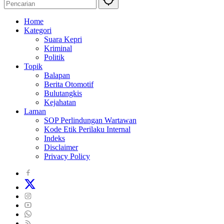
Home
Kategori
Suara Kepri
Kriminal
Politik
Topik
Balapan
Berita Otomotif
Bulutangkis
Kejahatan
Laman
SOP Perlindungan Wartawan
Kode Etik Perilaku Internal
Indeks
Disclaimer
Privacy Policy