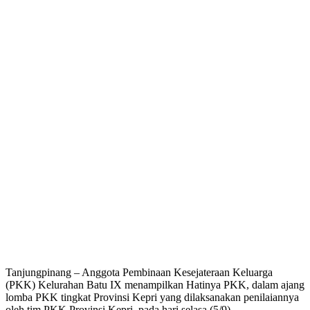
Tanjungpinang – Anggota Pembinaan Kesejateraan Keluarga
(PKK) Kelurahan Batu IX menampilkan Hatinya PKK, dalam ajang
lomba PKK tingkat Provinsi Kepri yang dilaksanakan penilaiannya
oleh tim PKK Provinsi Kepri, pada hari selasa (5/9).