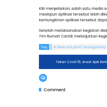
Kiki menjelaskan, salah satu media s
meskipun aplikasi tersebut lebih d
kemungkinan aplikasi tersebut dapa
Setelah melaksanakan kegiatan disk
Tim Rumah Cantik melanjutkan keg
Tag:
Meet and great Tanjungpinang
Tekan Covid 19, Ansar Ajak Ber
Comment