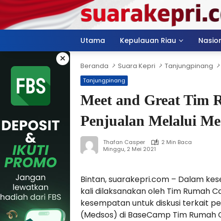
Langsung
ke
konten
Utama
Kepulauan Riau
Nasio
×
Beranda
Suara Kepri
Tanjungpinang
Tanjungpinang
Meet and Great Tim 
Penjualan Melalui Me
Thafan Casper
2 Min Baca
Minggu, 2 Mei 2021
Bintan, suarakepri.com – Dalam k
kali dilaksanakan oleh Tim Rumah C
kesempatan untuk diskusi terkait pe
(Medsos) di BaseCamp Tim Rumah Ca