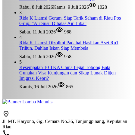
Rabu, 8 Juli 2026
Kamis, 9 Juli 2026
1028
3
Rida K Liamsi Geram, Siap Tarik Saham di Riau Pos
Grup: “Air Susu Dibalas Air Tuba”
Sabtu, 11 Juli 2026
968
4
Rida K Liamsi Dizolimi Padahal Hasilkan Aset Rp1
Triliun, Dahlan Iskan Siap Membela
Sabtu, 11 Juli 2026
958
5
Kesempatan 10 TKA China Ilegal Tobong Bata
Gunakan Visa Kunjungan dan Sikap Lunak Ditjen
Imigrasi Kepri?
Kamis, 16 Juli 2026
865
Jl. MT. Haryono, Gg. Cemara No.36, Tanjungpinang, Kepulauan
Riau