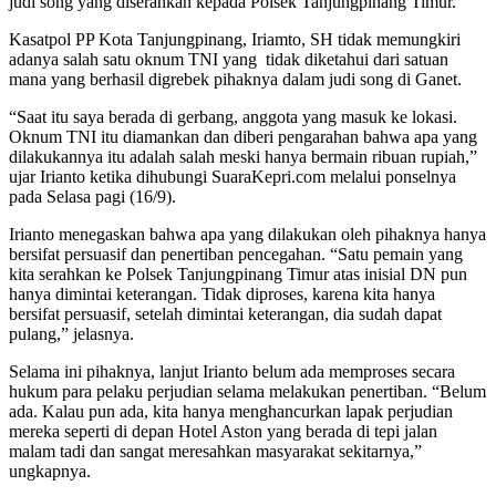
judi song yang diserahkan kepada Polsek Tanjungpinang Timur.
Kasatpol PP Kota Tanjungpinang, Iriamto, SH tidak memungkiri
adanya salah satu oknum TNI yang tidak diketahui dari satuan
mana yang berhasil digrebek pihaknya dalam judi song di Ganet.
“Saat itu saya berada di gerbang, anggota yang masuk ke lokasi.
Oknum TNI itu diamankan dan diberi pengarahan bahwa apa yang
dilakukannya itu adalah salah meski hanya bermain ribuan rupiah,”
ujar Irianto ketika dihubungi SuaraKepri.com melalui ponselnya
pada Selasa pagi (16/9).
Irianto menegaskan bahwa apa yang dilakukan oleh pihaknya hanya
bersifat persuasif dan penertiban pencegahan. “Satu pemain yang
kita serahkan ke Polsek Tanjungpinang Timur atas inisial DN pun
hanya dimintai keterangan. Tidak diproses, karena kita hanya
bersifat persuasif, setelah dimintai keterangan, dia sudah dapat
pulang,” jelasnya.
Selama ini pihaknya, lanjut Irianto belum ada memproses secara
hukum para pelaku perjudian selama melakukan penertiban. “Belum
ada. Kalau pun ada, kita hanya menghancurkan lapak perjudian
mereka seperti di depan Hotel Aston yang berada di tepi jalan
malam tadi dan sangat meresahkan masyarakat sekitarnya,”
ungkapnya.