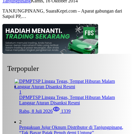
Tanjungpinang
Kamis, 16 Oktober 2014
TANJUNGPINANG, SuaraKepri.com – Aparat gabungan dari
Satpol PP,…
Terpopuler
1
DPMPTSP Lingga Tegas, Tempat Hiburan Malam
Langgar Aturan Disanksi Resmi
Rabu, 8 Juli 2026
1339
2
Pengakuan Jujur Oknum Distributor di Tanjungpinang,
“Tak Bayar Pajak Penuh demi Untung”