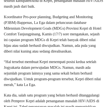
seluruh kabupaten/kota di Kepri, penanganan masalah HIV/AIDS
masih jauh dari baik.
Koordinator Pro-poor planning, Budgeting and Monitoring
(P3BM) Bappenas, La Ega dalam peluncuran database
Milennium Development Goals (MDGs) Provinsi Kepri di Hotel
Comfort Tanjungpinang, Kamis (17/7) sore mengatakan, sejauh
ini capaian program MDGs di Kepri telah banyak diberi nilai
hijau atau sudah berhasil diwujudkan. Namun, ada pula yang
diberi nilai kuning atau sedang direalisasikan.
“Hal tersebut membuat Kepri menempati posisi kedua setelah
Jogyakarta dalam perwujudan MDGs. Namun, masih ada
sejumlah program lainnya yang sama sekali belum berhasil
diwujudkan. Untuk program-program tersebut, Kepri diberi nilai
merah,” kata La Ega.
Kata dia, salah satu program yang belum berhasil ditanggulangi
oleh Pemprov Kepri adalah penanganan masalah HIV/AIDS di
Kepri ini. Tabel penanganan masalah ini masih menunjukkan