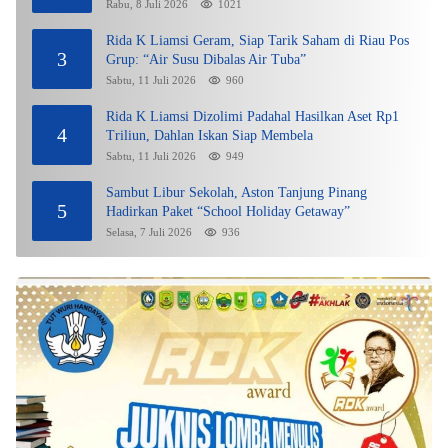
Untung”
Rabu, 8 Juli 2026
1021
Rida K Liamsi Geram, Siap Tarik Saham di Riau Pos
3
Grup: “Air Susu Dibalas Air Tuba”
Sabtu, 11 Juli 2026
960
Rida K Liamsi Dizolimi Padahal Hasilkan Aset Rp1
4
Triliun, Dahlan Iskan Siap Membela
Sabtu, 11 Juli 2026
949
Sambut Libur Sekolah, Aston Tanjung Pinang
5
Hadirkan Paket “School Holiday Getaway”
Selasa, 7 Juli 2026
936