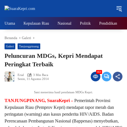
Langsung
ke
konten
Utama
Kepulauan Riau
Nasional
Politik
Pendidikan
Beranda
Galeri
Galeri
Tanjungpinang
Peluncuran MDGs, Kepri Mendapat
Peringkat Terbaik
464
Erial
3 Min Baca
Senin, 11 Agustus 2014
Sani menerima hasil pendataan MDGs Kepri.
TANJUNGPINANG, SuaraKepri –
Pemerintah Provinsi
Kepulauan Riau (Pemprov Kepri) mendapat rapor merah dan
peringatan (warning) atas kasus penderita HIV/AIDS. Badan
Perencanaan Pembangunan Nasional (Bappenas) menyebutkan,