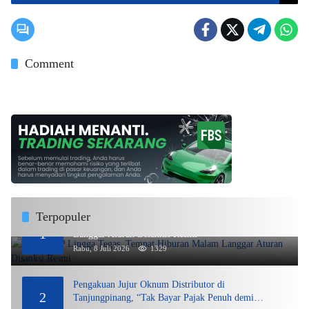
Comment
Terpopuler
DPMPTSP Lingga Tegas, Tempat Hiburan Malam
1
Langgar Aturan Disanksi Resmi
Rabu, 8 Juli 2026
1329
Pengakuan Jujur Oknum Distributor di
2
Tanjungpinang, “Tak Bayar Pajak Penuh demi