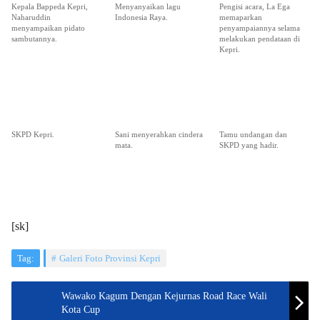
Kepala Bappeda Kepri,
Menyanyaikan lagu
Pengisi acara, La Ega
Naharuddin
Indonesia Raya.
memaparkan
menyampaikan pidato
penyampaiannya selama
sambutannya.
melakukan pendataan di
Kepri.
SKPD Kepri.
Sani menyerahkan cindera
Tamu undangan dan
mata.
SKPD yang hadir.
[sk]
Tag:
Galeri Foto Provinsi Kepri
Wawako Kagum Dengan Kejurnas Road Race Wali
Kota Cup