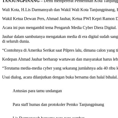
TANJUNGPINANG
– Demi mempererat Pemerintah Kota Tanjungpin
Wali Kota, H.Lis Darmansyah dan Wakil Wali Kota Tanjungpinang, H
Wakil Ketua Dewan Pers, Ahmad Jauhar, Ketua PWI Kepri Ramon Damo
Acara ini pun mengambil tema Pengaruh Media Cyber Diera Digital. 
Jauhar dalam sambutanya mengatakan media di era digital sudah sang
di seluruh dunia.
“Contohnya di Amerika Serikat saat Pilpres lalu, dimana calon yang 
Kedepan Ahmad Jauhar berharap wartawan dan masyarakat harus lebi
“Terutama media-media cyber yang sekarang jumlahnya ada 40 ribu le
Usai dialog, acara dilanjutkan dengan buka bersama dan halal bihalal.
Antusias para tamu undangan
Para staff humas dan protokoler Pemko Tanjungpinang