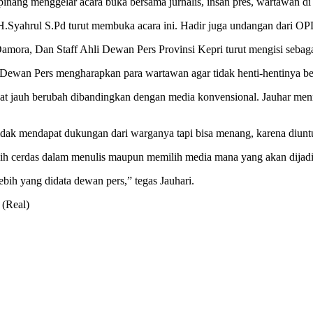
ang menggelar acara buka bersama jurnalis, insan pres, wartawan di
.Syahrul S.Pd turut membuka acara ini. Hadir juga undangan dari OPD
ra, Dan Staff Ahli Dewan Pers Provinsi Kepri turut mengisi sebaga
Dewan Pers mengharapkan para wartawan agar tidak henti-hentinya ber
at jauh berubah dibandingkan dengan media konvensional. Jauhar mennje
tidak mendapat dukungan dari warganya tapi bisa menang, karena diunt
h cerdas dalam menulis maupun memilih media mana yang akan dijadik
bih yang didata dewan pers,” tegas Jauhari.
 (Real)