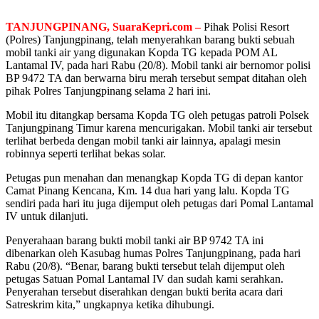
TANJUNGPINANG, SuaraKepri.com –
Pihak Polisi Resort
(Polres) Tanjungpinang, telah menyerahkan barang bukti sebuah
mobil tanki air yang digunakan Kopda TG kepada POM AL
Lantamal IV, pada hari Rabu (20/8). Mobil tanki air bernomor polisi
BP 9472 TA dan berwarna biru merah tersebut sempat ditahan oleh
pihak Polres Tanjungpinang selama 2 hari ini.
Mobil itu ditangkap bersama Kopda TG oleh petugas patroli Polsek
Tanjungpinang Timur karena mencurigakan. Mobil tanki air tersebut
terlihat berbeda dengan mobil tanki air lainnya, apalagi mesin
robinnya seperti terlihat bekas solar.
Petugas pun menahan dan menangkap Kopda TG di depan kantor
Camat Pinang Kencana, Km. 14 dua hari yang lalu. Kopda TG
sendiri pada hari itu juga dijemput oleh petugas dari Pomal Lantamal
IV untuk dilanjuti.
Penyerahaan barang bukti mobil tanki air BP 9742 TA ini
dibenarkan oleh Kasubag humas Polres Tanjungpinang, pada hari
Rabu (20/8). “Benar, barang bukti tersebut telah dijemput oleh
petugas Satuan Pomal Lantamal IV dan sudah kami serahkan.
Penyerahan tersebut diserahkan dengan bukti berita acara dari
Satreskrim kita,” ungkapnya ketika dihubungi.