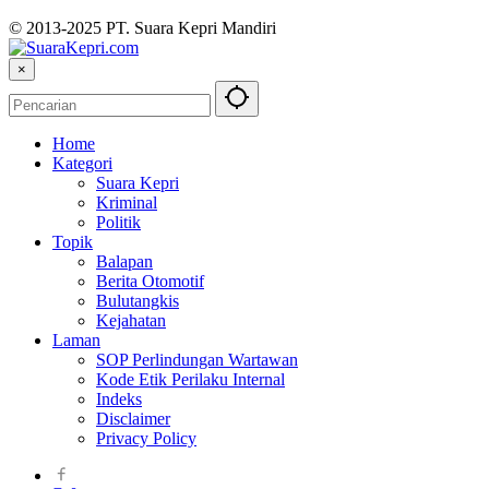
© 2013-2025 PT. Suara Kepri Mandiri
×
Home
Kategori
Suara Kepri
Kriminal
Politik
Topik
Balapan
Berita Otomotif
Bulutangkis
Kejahatan
Laman
SOP Perlindungan Wartawan
Kode Etik Perilaku Internal
Indeks
Disclaimer
Privacy Policy