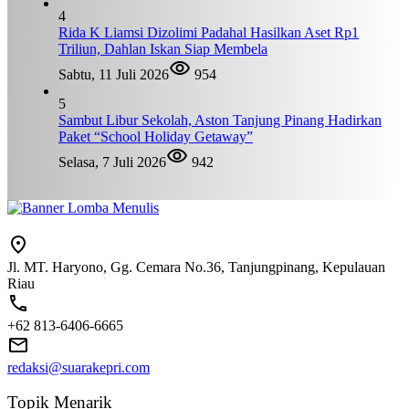
4
Rida K Liamsi Dizolimi Padahal Hasilkan Aset Rp1
Triliun, Dahlan Iskan Siap Membela
Sabtu, 11 Juli 2026
954
5
Sambut Libur Sekolah, Aston Tanjung Pinang Hadirkan
Paket “School Holiday Getaway”
Selasa, 7 Juli 2026
942
Jl. MT. Haryono, Gg. Cemara No.36, Tanjungpinang, Kepulauan
Riau
+62 813-6406-6665
redaksi@suarakepri.com
Topik Menarik