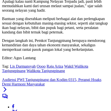
Apalagi kalau nanti Kampung Nelayan Terpadu jadi, pasti lebih
memudahkan kami dari urusan melaut sampai jualan,” ujar salah
seorang nelayan yang hadir.
Bantuan yang diserahkan meliputi berbagai alat dan perlengkapan
sesuai dengan kebutuhan masing-masing sektor, seperti alat tangkap
ikan bagi nelayan, bibit dan pupuk bagi petani, serta peralatan
kandang dan bibit ternak bagi peternak.
Dengan langkah ini, Pemkot Tanjungpinang berupaya mendorong
kemandirian dan daya tahan ekonomi masyarakat, sekaligus
memperkuat rantai pasok pangan lokal yang berkelanjutan.
Editor: Agus Lantang
Tag:
Lis Darmansyah
Oooo
Raja Ariza
Wakil Walikota
Tanjungpinang
Walikota Tanjungpinang
Audiensi PWI Tanjungpinang dan Kodim 0315, Perangi Hoaks
Demi Harmoni Masyarakat