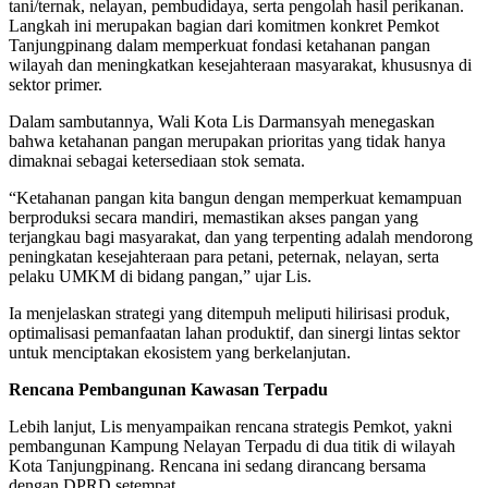
tani/ternak, nelayan, pembudidaya, serta pengolah hasil perikanan.
Langkah ini merupakan bagian dari komitmen konkret Pemkot
Tanjungpinang dalam memperkuat fondasi ketahanan pangan
wilayah dan meningkatkan kesejahteraan masyarakat, khususnya di
sektor primer.
Dalam sambutannya, Wali Kota Lis Darmansyah menegaskan
bahwa ketahanan pangan merupakan prioritas yang tidak hanya
dimaknai sebagai ketersediaan stok semata.
“Ketahanan pangan kita bangun dengan memperkuat kemampuan
berproduksi secara mandiri, memastikan akses pangan yang
terjangkau bagi masyarakat, dan yang terpenting adalah mendorong
peningkatan kesejahteraan para petani, peternak, nelayan, serta
pelaku UMKM di bidang pangan,” ujar Lis.
Ia menjelaskan strategi yang ditempuh meliputi hilirisasi produk,
optimalisasi pemanfaatan lahan produktif, dan sinergi lintas sektor
untuk menciptakan ekosistem yang berkelanjutan.
Rencana Pembangunan Kawasan Terpadu
Lebih lanjut, Lis menyampaikan rencana strategis Pemkot, yakni
pembangunan Kampung Nelayan Terpadu di dua titik di wilayah
Kota Tanjungpinang. Rencana ini sedang dirancang bersama
dengan DPRD setempat.