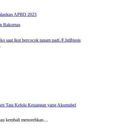
Jalankan APBD 2023
an Rakornas
Bisnis
i
men Tata Kelola Keuangan yang Akuntabel
Riau kembali menorehkan…