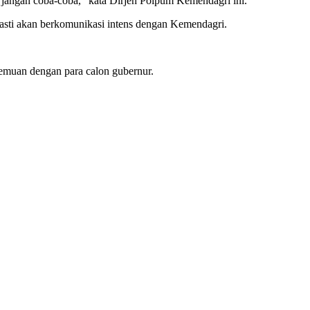
di jangan coba-coba,” kata Dirjen Polpum Kemendagri ini.
 pasti akan berkomunikasi intens dengan Kemendagri.
rtemuan dengan para calon gubernur.