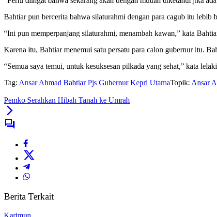
“Perlu diingat bahwa sekarang akan dengan mudah diketahui jika ada 
Bahtiar pun bercerita bahwa silaturahmi dengan para cagub itu lebib 
“Ini pun memperpanjang silaturahmi, menambah kawan,” kata Bahtia
Karena itu, Bahtiar menemui satu persatu para calon gubernur itu. Ba
“Semua saya temui, untuk kesuksesan pilkada yang sehat,” kata lelaki
Tag:
Ansar Ahmad
Bahtiar
Pjs Gubernur Kepri
Utama
Topik:
Ansar 
Pemko Serahkan Hibah Tanah ke Umrah
Berita Terkait
Karimun