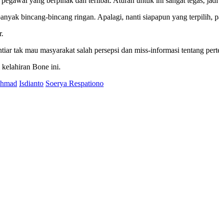
pegawai yang berpihak dan terlibat. Aturan untuk ini sangat tegas, ja
banyak bincang-bincang ringan. Apalagi, nanti siapapun yang terpilih,
r.
htiar tak mau masyarakat salah persepsi dan miss-informasi tentang pe
 kelahiran Bone ini.
Ahmad
Isdianto
Soerya Respationo