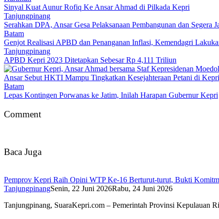
Sinyal Kuat Aunur Rofiq Ke Ansar Ahmad di Pilkada Kepri
Tanjungpinang
Serahkan DPA, Ansar Gesa Pelaksanaan Pembangunan dan Segera 
Batam
Genjot Realisasi APBD dan Penanganan Inflasi, Kemendagri Lakuk
Tanjungpinang
APBD Kepri 2023 Ditetapkan Sebesar Rp 4,111 Triliun
Ansar Sebut HKTI Mampu Tingkatkan Kesejahteraan Petani di Kepr
Batam
Lepas Kontingen Porwanas ke Jatim, Inilah Harapan Gubernur Kepri
Comment
Baca Juga
Pemprov Kepri Raih Opini WTP Ke-16 Berturut-turut, Bukti Komit
Tanjungpinang
Senin, 22 Juni 2026
Rabu, 24 Juni 2026
Tanjungpinang, SuaraKepri.com – Pemerintah Provinsi Kepulauan 