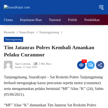
Langsung
ke
konten
Utama
Kepulauan Riau
Nasional
Politik
Pendidikan
Beranda
Suara Kepri
Tanjungpinang
Tanjungpinang
Tim Jatanras Polres Kembali Amankan
Pelaku Curanmor
737
Agus Lantang
2 Min Baca
Jumat, 11 Juni 2021
Tanjungpinang, SuaraKepri – Sat Reskrim Polres Tanjungpinang
berhasil mengungkap kasus pencurian sepeda motor (curanmor)
serta mengamankan pelaku berinisial “MF” Alias “K” (24), Sabtu
(05/06/2021).
“MF” Alias “K” diamankan Tim Jatanras Sat Reskrim Polres