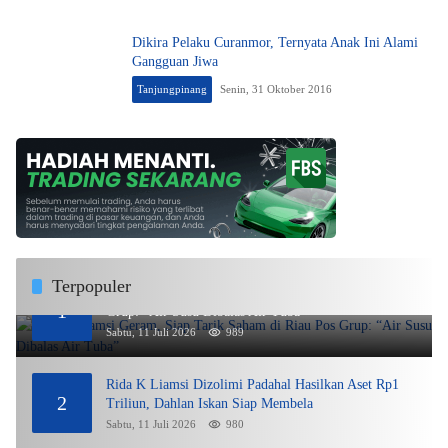
Dikira Pelaku Curanmor, Ternyata Anak Ini Alami
Gangguan Jiwa
Tanjungpinang
Senin, 31 Oktober 2016
Terpopuler
Rida K Liamsi Geram, Siap Tarik Saham di Riau Pos
1
Grup: “Air Susu Dibalas Air Tuba”
Sabtu, 11 Juli 2026
989
Rida K Liamsi Dizolimi Padahal Hasilkan Aset Rp1
2
Triliun, Dahlan Iskan Siap Membela
Sabtu, 11 Juli 2026
980