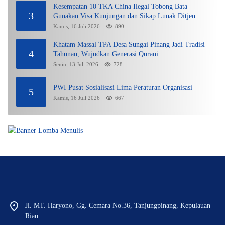
Kesempatan 10 TKA China Ilegal Tobong Bata
3
Gunakan Visa Kunjungan dan Sikap Lunak Ditjen
Imigrasi Kepri?
Kamis, 16 Juli 2026
890
Khatam Massal TPA Desa Sungai Pinang Jadi Tradisi
4
Tahunan, Wujudkan Generasi Qurani
Senin, 13 Juli 2026
728
PWI Pusat Sosialisasi Lima Peraturan Organisasi
5
Kamis, 16 Juli 2026
667
Jl. MT. Haryono, Gg. Cemara No.36, Tanjungpinang, Kepulauan
Riau