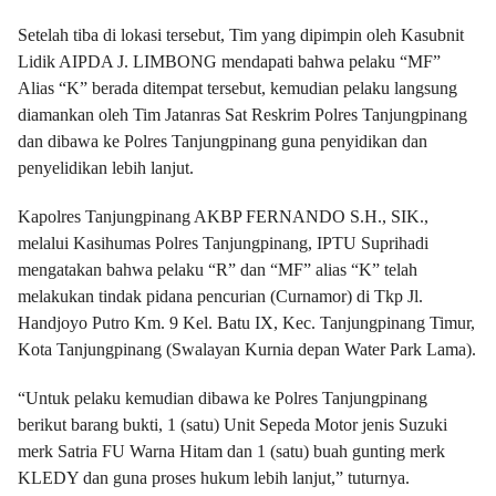
Setelah tiba di lokasi tersebut, Tim yang dipimpin oleh Kasubnit
Lidik AIPDA J. LIMBONG mendapati bahwa pelaku “MF”
Alias “K” berada ditempat tersebut, kemudian pelaku langsung
diamankan oleh Tim Jatanras Sat Reskrim Polres Tanjungpinang
dan dibawa ke Polres Tanjungpinang guna penyidikan dan
penyelidikan lebih lanjut.
Kapolres Tanjungpinang AKBP FERNANDO S.H., SIK.,
melalui Kasihumas Polres Tanjungpinang, IPTU Suprihadi
mengatakan bahwa pelaku “R” dan “MF” alias “K” telah
melakukan tindak pidana pencurian (Curnamor) di Tkp Jl.
Handjoyo Putro Km. 9 Kel. Batu IX, Kec. Tanjungpinang Timur,
Kota Tanjungpinang (Swalayan Kurnia depan Water Park Lama).
“Untuk pelaku kemudian dibawa ke Polres Tanjungpinang
berikut barang bukti, 1 (satu) Unit Sepeda Motor jenis Suzuki
merk Satria FU Warna Hitam dan 1 (satu) buah gunting merk
KLEDY dan guna proses hukum lebih lanjut,” tuturnya.