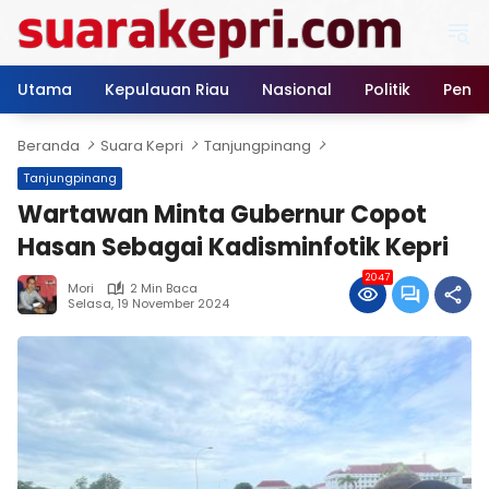
Langsung
ke
konten
Utama
Kepulauan Riau
Nasional
Politik
Pendi
Beranda
Suara Kepri
Tanjungpinang
Tanjungpinang
Wartawan Minta Gubernur Copot
Hasan Sebagai Kadisminfotik Kepri
2047
Mori
2 Min Baca
Selasa, 19 November 2024