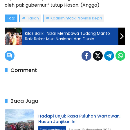
oleh pak gubernur,” tutup Hasan. (Angga)
Tag:
Hasan
Kadisminfotik Provinsi Kepri
Kilas Balik : Nizar Membawa Tudong Manto
Raik Rekor Muri Nasional dan Dunia
Comment
Baca Juga
Hadapi Unjuk Rasa Puluhan Wartawan,
Hasan Janjikan Ini
Tanjungpinang
Selasa, 19 November 2024