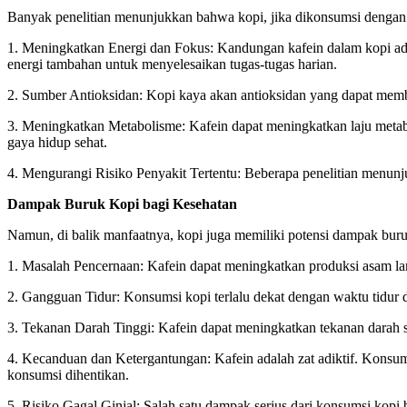
Banyak penelitian menunjukkan bahwa kopi, jika dikonsumsi dengan b
1. Meningkatkan Energi dan Fokus: Kandungan kafein dalam kopi ad
energi tambahan untuk menyelesaikan tugas-tugas harian.
2. Sumber Antioksidan: Kopi kaya akan antioksidan yang dapat memb
3. Meningkatkan Metabolisme: Kafein dapat meningkatkan laju met
gaya hidup sehat.
4. Mengurangi Risiko Penyakit Tertentu: Beberapa penelitian menunj
Dampak Buruk Kopi bagi Kesehatan
Namun, di balik manfaatnya, kopi juga memiliki potensi dampak buru
1. Masalah Pencernaan: Kafein dapat meningkatkan produksi asam l
2. Gangguan Tidur: Konsumsi kopi terlalu dekat dengan waktu tidur 
3. Tekanan Darah Tinggi: Kafein dapat meningkatkan tekanan darah s
4. Kecanduan dan Ketergantungan: Kafein adalah zat adiktif. Konsumsi
konsumsi dihentikan.
5. Risiko Gagal Ginjal: Salah satu dampak serius dari konsumsi kopi 