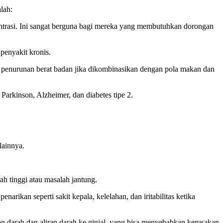
lah:
trasi. Ini sangat berguna bagi mereka yang membutuhkan dorongan
penyakit kronis.
penurunan berat badan jika dikombinasikan dengan pola makan dan
arkinson, Alzheimer, dan diabetes tipe 2.
lainnya.
h tinggi atau masalah jantung.
ikan seperti sakit kepala, kelelahan, dan iritabilitas ketika
nan darah dan aliran darah ke ginjal, yang bisa menyebabkan kerusakan