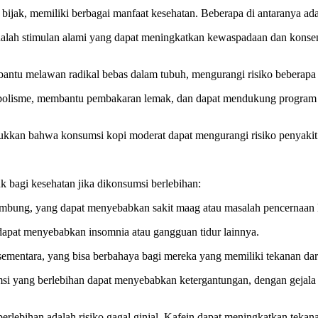
ijak, memiliki berbagai manfaat kesehatan. Beberapa di antaranya ada
alah stimulan alami yang dapat meningkatkan kewaspadaan dan konsen
antu melawan radikal bebas dalam tubuh, mengurangi risiko beberapa 
abolisme, membantu pembakaran lemak, dan dapat mendukung program 
ukkan bahwa konsumsi kopi moderat dapat mengurangi risiko penyakit P
k bagi kesehatan jika dikonsumsi berlebihan:
ambung, yang dapat menyebabkan sakit maag atau masalah pencernaan 
dapat menyebabkan insomnia atau gangguan tidur lainnya.
ementara, yang bisa berbahaya bagi mereka yang memiliki tekanan dara
 yang berlebihan dapat menyebabkan ketergantungan, dengan gejala penar
berlebihan adalah risiko gagal ginjal. Kafein dapat meningkatkan teka