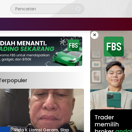
×
Terpopuler
Rida K Liamsi Geram, Siap