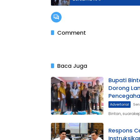
Comment
Baca Juga
Bupati Bi
Dorong Lan
Pencegaha
Advertorial
Sen
Bintan, suarak
Respons Ce
Instruksik