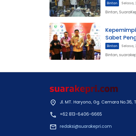
Bintan
Selasa,
Bintan, SuaraKe
Kepemimpin
Sabet Pen
Bintan
Selasa, 
Bintan, suarake
Jl. MT. Haryono, Gg. Cemara No.36,
+62 813-6406-6665
redaksi@suarakepri.com