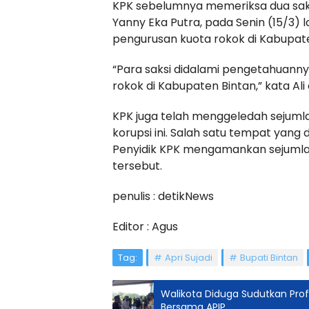
KPK sebelumnya memeriksa dua saks
Yanny Eka Putra, pada Senin (15/3) 
pengurusan kuota rokok di Kabupate
“Para saksi didalami pengetahuanny
rokok di Kabupaten Bintan,” kata Ali
KPK juga telah menggeledah sejuml
korupsi ini. Salah satu tempat yang 
Penyidik KPK mengamankan sejumla
tersebut.
penulis : detikNews
Editor : Agus
Tag:
Apri Sujadi
Bupati Bintan
Walikota Diduga Sudutkan Pro
Bersama APIP