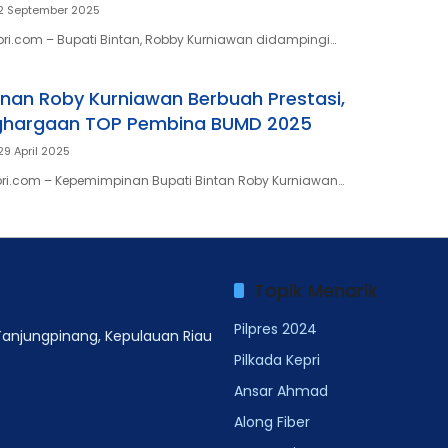
 2 September 2025
pri.com – Bupati Bintan, Robby Kurniawan didampingi…
an Roby Kurniawan Berbuah Prestasi,
ghargaan TOP Pembina BUMD 2025
29 April 2025
pri.com – Kepemimpinan Bupati Bintan Roby Kurniawan…
Topik Menarik
Pilpres 2024
 Tanjungpinang, Kepulauan Riau
Pilkada Kepri
Ansar Ahmad
Along Fiber