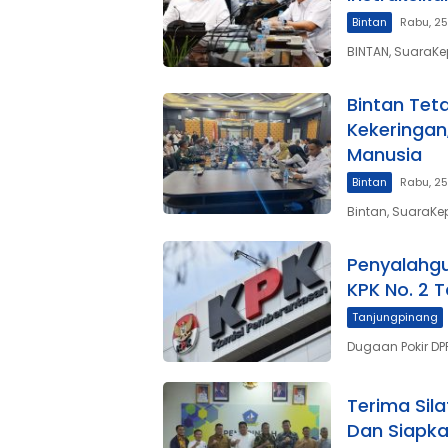
Bintan
Rabu, 2
BINTAN, SuaraKe
Bintan Tet
Kekeringan
Manusia
Bintan
Rabu, 2
Bintan, SuaraKe
Penyalahgu
KPK No. 2 
Tanjungpinang
Dugaan Pokir DPR
Terima Sil
Dan Siapk