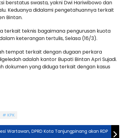
i berstatus swasta, yakni Dwi Hariwibowo dan
lalu. Keduanya didalami pengetahuannya terkait
n Bintan.
a terkait teknis bagaimana pengurusan kuota
 dalam keterangan tertulis, Selasa (16/3).
ah tempat terkait dengan dugaan perkara
digeledah adalah kantor Bupati Bintan Apri Sujadi.
h dokumen yang diduga terkait dengan kasus
KPK
fesi Wartawan, DPRD Kota Tanjungpinang akan RDP