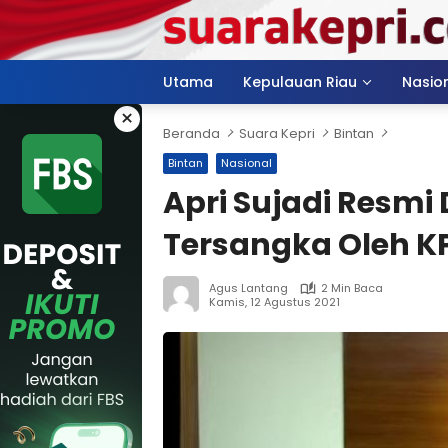
Langsung
ke
konten
Utama
Kepulauan Riau
Nasio
×
Beranda
Suara Kepri
Bintan
Bintan
Nasional
Apri Sujadi Resmi
Tersangka Oleh K
Agus Lantang
2 Min Baca
Kamis, 12 Agustus 2021