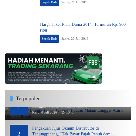
Sepak Bola
Sabtu, 20 Juli 2013
Harga Tiket Piala Dunia 2014, Termurah Rp. 900
ribu
Sepak Bola
Sabtu, 20 Juli 2013
Terpopuler
DPMPTSP Lingga Tegas, Tempat Hiburan Malam
1
Langgar Aturan Disanksi Resmi
Rabu, 8 Juli 2026
1343
Pengakuan Jujur Oknum Distributor di
2
Tanjungpinang, “Tak Bayar Pajak Penuh demi