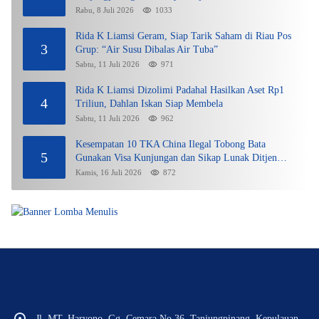
Untung”
Rabu, 8 Juli 2026
1033
Rida K Liamsi Geram, Siap Tarik Saham di Riau Pos
3
Grup: “Air Susu Dibalas Air Tuba”
Sabtu, 11 Juli 2026
971
Rida K Liamsi Dizolimi Padahal Hasilkan Aset Rp1
4
Triliun, Dahlan Iskan Siap Membela
Sabtu, 11 Juli 2026
962
Kesempatan 10 TKA China Ilegal Tobong Bata
5
Gunakan Visa Kunjungan dan Sikap Lunak Ditjen
Imigrasi Kepri?
Kamis, 16 Juli 2026
872
Jl. MT. Haryono, Gg. Cemara No.36, Tanjungpinang, Kepulauan