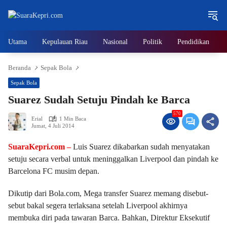
Langsung
ke
konten
Utama
Kepulauan Riau
Nasional
Politik
Pendidikan
Beranda
Sepak Bola
Sepak Bola
Suarez Sudah Setuju Pindah ke Barca
570
Erial
1 Min Baca
Jumat, 4 Juli 2014
SuaraKepri.com –
Luis Suarez dikabarkan sudah menyatakan
setuju secara verbal untuk meninggalkan Liverpool dan pindah ke
Barcelona FC musim depan.
Dikutip dari Bola.com, Mega transfer Suarez memang disebut-
sebut bakal segera terlaksana setelah Liverpool akhirnya
membuka diri pada tawaran Barca. Bahkan, Direktur Eksekutif