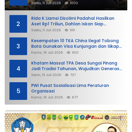
Sabtu, 11 Juli 2026
1000
Rida K Liamsi Dizolimi Padahal Hasilkan
2
Aset Rp1 Triliun, Dahlan Iskan Siap
Membela
Sabtu, 11 Juli 2026
991
Kesempatan 10 TKA China Ilegal Tobong
3
Bata Gunakan Visa Kunjungan dan Sikap
Lunak Ditjen Imigrasi Kepri?
Kamis, 16 Juli 2026
900
Khatam Massal TPA Desa Sungai Pinang
4
Jadi Tradisi Tahunan, Wujudkan Generasi
Qurani
Senin, 13 Juli 2026
737
PWI Pusat Sosialisasi Lima Peraturan
5
Organisasi
Kamis, 16 Juli 2026
677