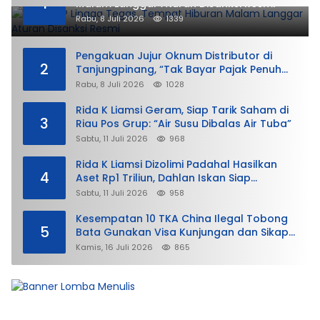
1
Malam Langgar Aturan Disanksi Resmi
Rabu, 8 Juli 2026
1339
Pengakuan Jujur Oknum Distributor di
2
Tanjungpinang, “Tak Bayar Pajak Penuh
demi Untung”
Rabu, 8 Juli 2026
1028
Rida K Liamsi Geram, Siap Tarik Saham di
3
Riau Pos Grup: “Air Susu Dibalas Air Tuba”
Sabtu, 11 Juli 2026
968
Rida K Liamsi Dizolimi Padahal Hasilkan
4
Aset Rp1 Triliun, Dahlan Iskan Siap
Membela
Sabtu, 11 Juli 2026
958
Kesempatan 10 TKA China Ilegal Tobong
5
Bata Gunakan Visa Kunjungan dan Sikap
Lunak Ditjen Imigrasi Kepri?
Kamis, 16 Juli 2026
865