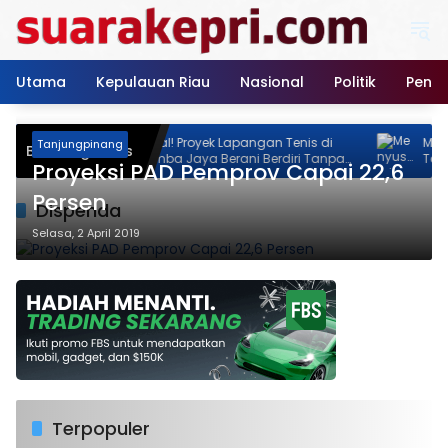
Langsung
ke
konten
Utama
Kepulauan Riau
Nasional
Politik
Pendi
a
Neo Feodal! Proyek Lapangan Tenis di
Menyu
Tanjungpinang
Breaking News
um
Jalan Rimba Jaya Berani Berdiri Tanpa
Tanjun
Proyeksi PAD Pemprov Capai 22,6
Izin, Pemilik Malah Pamer Progres 70
Memas
Persen
Akhir 
Persen
Dispenda
Selasa, 2 April 2019
Terpopuler
DPMPTSP Lingga Tegas, Tempat Hiburan