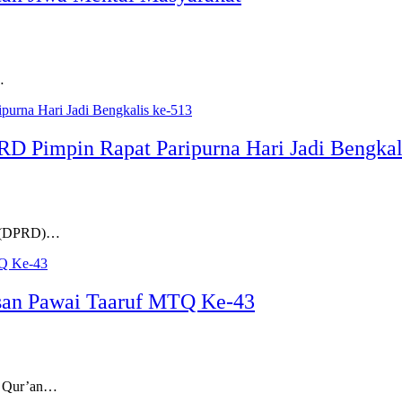
…
RD Pimpin Rapat Paripurna Hari Jadi Bengkal
h (DPRD)…
san Pawai Taaruf MTQ Ke-43
l Qur’an…