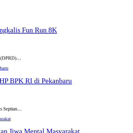
…
ngkalis Fun Run 8K
ah (DPRD)…
HP BPK RI di Pekanbaru
s Septian…
tan Jiwa Mental Masyarakat