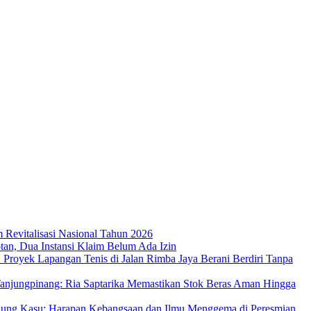
m Revitalisasi Nasional Tahun 2026
an, Dua Instansi Klaim Belum Ada Izin
 Proyek Lapangan Tenis di Jalan Rimba Jaya Berani Berdiri Tanpa
njungpinang: Ria Saptarika Memastikan Stok Beras Aman Hingga
Ujung Kasu: Harapan Kebangsaan dan Ilmu Menggema di Peresmian