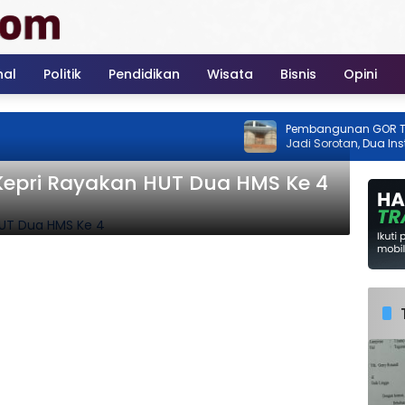
nal
Politik
Pendidikan
Wisata
Bisnis
Opini
Pembangunan GOR Tenis R
Jadi Sorotan, Dua Instansi 
Ada Izin
Usai Paripurna, Dewan Kepri Rayakan HUT Dua HMS Ke 4