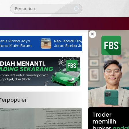
×
imba Jaya
Neo Feodal! Proyek Lapangan Tenis di
Klaim Belum
Jalan Rimba Jaya Berani Berdiri Tanpa
Izin, Pemilik Malah Pamer Progres 70
Persen
Terpopuler