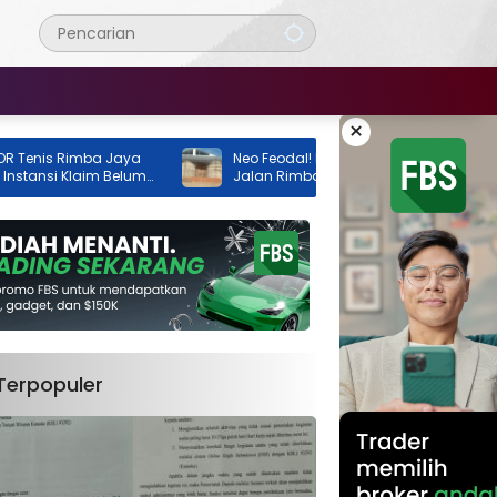
×
Rimba Jaya
Neo Feodal! Proyek Lapangan Tenis di
i Klaim Belum
Jalan Rimba Jaya Berani Berdiri Tanpa
Izin, Pemilik Malah Pamer Progres 70
Persen
Terpopuler