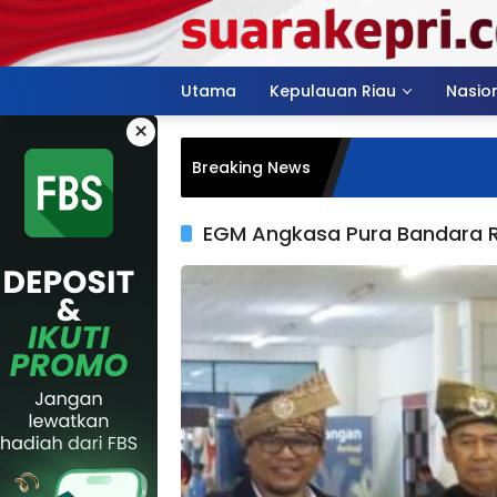
Langsung
ke
konten
Utama
Kepulauan Riau
Nasio
×
Breaking News
EGM Angkasa Pura Bandara 