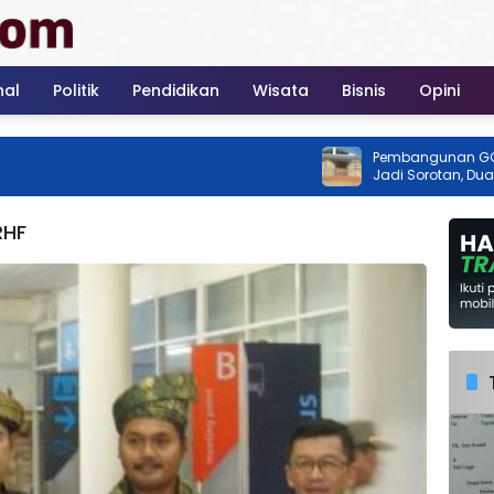
nal
Politik
Pendidikan
Wisata
Bisnis
Opini
Pembangunan GOR Tenis 
Jadi Sorotan, Dua Instans
Ada Izin
RHF