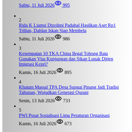
Sabtu, 11 Juli 2026
995
2
Rida K Liamsi Dizolimi Padahal Hasilkan Aset Rp1
Triliun, Dahlan Iskan Siap Membela
Sabtu, 11 Juli 2026
986
3
Kesempatan 10 TKA China Ilegal Tobong Bata
Gunakan Visa Kunjungan dan Sikap Lunak Ditjen
Imigrasi Kepri?
Kamis, 16 Juli 2026
895
4
Khatam Massal TPA Desa Sungai Pinang Jadi Tradisi
Tahunan, Wujudkan Generasi Qurani
Senin, 13 Juli 2026
733
5
PWI Pusat Sosialisasi Lima Peraturan Organisasi
Kamis, 16 Juli 2026
673