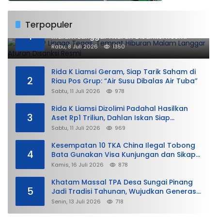
Terpopuler
DPMPTSP Lingga Tegas, Tempat Hiburan
1
Malam Langgar Aturan Disanksi Resmi
Rabu, 8 Juli 2026
1350
Rida K Liamsi Geram, Siap Tarik Saham di
2
Riau Pos Grup: “Air Susu Dibalas Air Tuba”
Sabtu, 11 Juli 2026
978
Rida K Liamsi Dizolimi Padahal Hasilkan
3
Aset Rp1 Triliun, Dahlan Iskan Siap
Membela
Sabtu, 11 Juli 2026
969
Kesempatan 10 TKA China Ilegal Tobong
4
Bata Gunakan Visa Kunjungan dan Sikap
Lunak Ditjen Imigrasi Kepri?
Kamis, 16 Juli 2026
878
Khatam Massal TPA Desa Sungai Pinang
5
Jadi Tradisi Tahunan, Wujudkan Generasi
Qurani
Senin, 13 Juli 2026
718