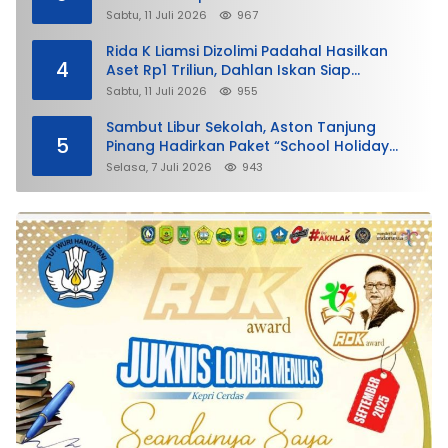
Sabtu, 11 Juli 2026
967
Rida K Liamsi Dizolimi Padahal Hasilkan
4
Aset Rp1 Triliun, Dahlan Iskan Siap
Membela
Sabtu, 11 Juli 2026
955
Sambut Libur Sekolah, Aston Tanjung
5
Pinang Hadirkan Paket “School Holiday
Getaway”
Selasa, 7 Juli 2026
943