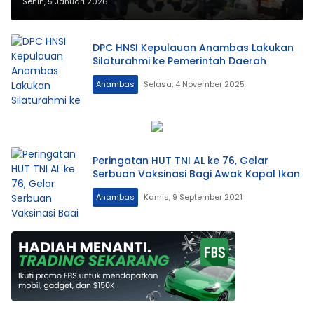
Akomodir HNSI Munas Bogor dan
Senin, 5 Januari 2026
Bali
DPC HNSI Kepulauan Anambas Lakukan
Silaturahmi ke Pemerintah Daerah
Anambas
Selasa, 4 November 2025
Peringatan HUT TNI AL ke 76, Gelar
Serbuan Vaksinasi Bagi Awak Kapal Ikan
Anambas
Kamis, 9 September 2021