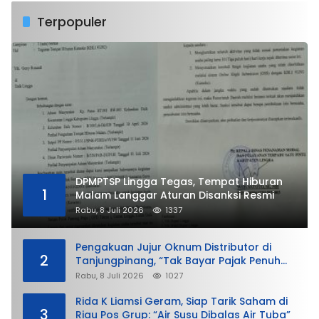
Terpopuler
DPMPTSP Lingga Tegas, Tempat Hiburan
1
Malam Langgar Aturan Disanksi Resmi
Rabu, 8 Juli 2026
1337
Pengakuan Jujur Oknum Distributor di
2
Tanjungpinang, “Tak Bayar Pajak Penuh
demi Untung”
Rabu, 8 Juli 2026
1027
Rida K Liamsi Geram, Siap Tarik Saham di
3
Riau Pos Grup: “Air Susu Dibalas Air Tuba”