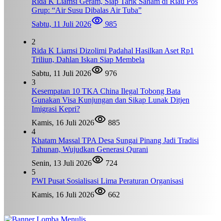
Rida K Liamsi Geram, Siap Tarik Saham di Riau Pos
Grup: “Air Susu Dibalas Air Tuba”
Sabtu, 11 Juli 2026
985
2
Rida K Liamsi Dizolimi Padahal Hasilkan Aset Rp1
Triliun, Dahlan Iskan Siap Membela
Sabtu, 11 Juli 2026
976
3
Kesempatan 10 TKA China Ilegal Tobong Bata
Gunakan Visa Kunjungan dan Sikap Lunak Ditjen
Imigrasi Kepri?
Kamis, 16 Juli 2026
885
4
Khatam Massal TPA Desa Sungai Pinang Jadi Tradisi
Tahunan, Wujudkan Generasi Qurani
Senin, 13 Juli 2026
724
5
PWI Pusat Sosialisasi Lima Peraturan Organisasi
Kamis, 16 Juli 2026
662