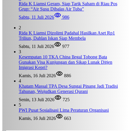
Rida K Liamsi Geram, Siap Tarik Saham di Riau Pos
Grup: “Air Susu Dibalas Air Tuba”
Sabtu, 11 Juli 2026
986
2
Rida K Liamsi Dizolimi Padahal Hasilkan Aset Rp1
Triliun, Dahlan Iskan Siap Membela
Sabtu, 11 Juli 2026
977
3
Kesempatan 10 TKA China Ilegal Tobong Bata
Gunakan Visa Kunjungan dan Sikap Lunak Ditjen
Imigrasi Kepri?
Kamis, 16 Juli 2026
886
4
Khatam Massal TPA Desa Sungai Pinang Jadi Tradisi
Tahunan, Wujudkan Generasi Qurani
Senin, 13 Juli 2026
725
5
PWI Pusat Sosialisasi Lima Peraturan Organisasi
Kamis, 16 Juli 2026
663