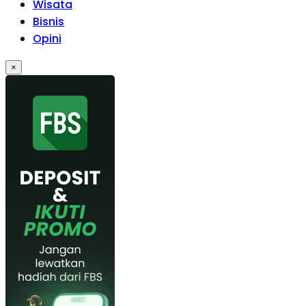
Wisata
Bisnis
Opini
×