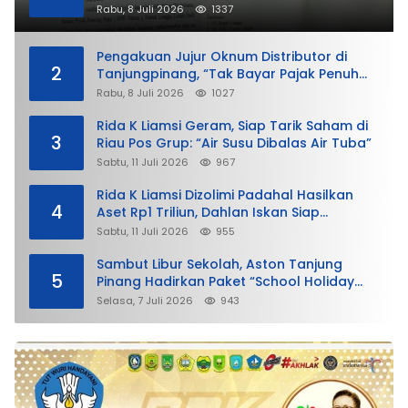
Rabu, 8 Juli 2026
1337
Pengakuan Jujur Oknum Distributor di
2
Tanjungpinang, “Tak Bayar Pajak Penuh
demi Untung”
Rabu, 8 Juli 2026
1027
Rida K Liamsi Geram, Siap Tarik Saham di
3
Riau Pos Grup: “Air Susu Dibalas Air Tuba”
Sabtu, 11 Juli 2026
967
Rida K Liamsi Dizolimi Padahal Hasilkan
4
Aset Rp1 Triliun, Dahlan Iskan Siap
Membela
Sabtu, 11 Juli 2026
955
Sambut Libur Sekolah, Aston Tanjung
5
Pinang Hadirkan Paket “School Holiday
Getaway”
Selasa, 7 Juli 2026
943