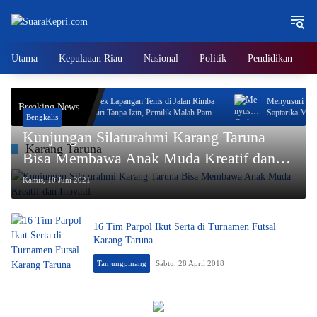
Langsung
ke
konten
Utama
Kepulauan Riau
Nasional
Politik
Pendidikan
Neo Feodal! Proyek Lapangan Tenis di Jalan Rimba
Menyusuri Gudang Bul
Breaking News
Jaya Berani Berdiri Tanpa Izin, Pemilik Malah Pamer
Saptarika Memastikan
Bengkalis
Progres 70 Persen
Akhir Tahun
Kunjungan Silaturahmi Karang Taruna
Karang Taruna
Bisa Membawa Anak Muda Kreatif dan
Inovatif
Kamis, 10 Juni 2021
16 Tim Parpol Ikut Serta di Turnamen Futsal
Karang Taruna
Tanjungpinang
Sabtu, 28 April 2018