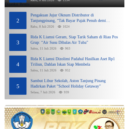
Rabu, 8 Juli 2026
1334
Pengakuan Jujur Oknum Distributor di
2
Tanjungpinang, “Tak Bayar Pajak Penuh demi
Untung”
Rabu, 8 Juli 2026
1024
Rida K Liamsi Geram, Siap Tarik Saham di Riau Pos
3
Grup: “Air Susu Dibalas Air Tuba”
Sabtu, 11 Juli 2026
963
Rida K Liamsi Dizolimi Padahal Hasilkan Aset Rp1
4
Triliun, Dahlan Iskan Siap Membela
Sabtu, 11 Juli 2026
952
Sambut Libur Sekolah, Aston Tanjung Pinang
5
Hadirkan Paket “School Holiday Getaway”
Selasa, 7 Juli 2026
939