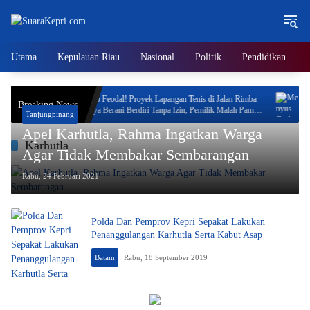
Langsung
ke
konten
Utama
Kepulauan Riau
Nasional
Politik
Pendidikan
orotan,
Neo Feodal! Proyek Lapangan Tenis di Jalan Rimba
Meny
Breaking News
Jaya Berani Berdiri Tanpa Izin, Pemilik Malah Pamer
Sapt
Tanjungpinang
Progres 70 Persen
Akhi
Apel Karhutla, Rahma Ingatkan Warga
Karhutla
Agar Tidak Membakar Sembarangan
Rabu, 24 Februari 2021
Polda Dan Pemprov Kepri Sepakat Lakukan
Penanggulangan Karhutla Serta Kabut Asap
Batam
Rabu, 18 September 2019