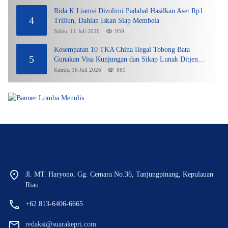
Rida K Liamsi Dizolimi Padahal Hasilkan Aset Rp1
4
Triliun, Dahlan Iskan Siap Membela
Sabtu, 11 Juli 2026
959
Kesempatan 10 TKA China Ilegal Tobong Bata
5
Gunakan Visa Kunjungan dan Sikap Lunak Ditjen
Imigrasi Kepri?
Kamis, 16 Juli 2026
869
Jl. MT. Haryono, Gg. Cemara No.36, Tanjungpinang, Kepulauan
Riau
+62 813-6406-6665
redaksi@suarakepri.com