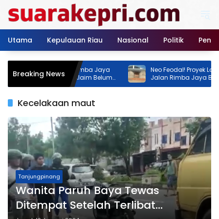
Langsung
ke
konten
Utama
Kepulauan Riau
Nasional
Politik
Pendi
n GOR Tenis Rimba Jaya
Neo Feodal! Proyek Lapangan Teni
Breaking News
, Dua Instansi Klaim Belum
Jalan Rimba Jaya Berani Berdiri
Izin, Pemilik Malah Pamer Progres 
Persen
Kecelakaan maut
Tanjungpinang
Wanita Paruh Baya Tewas
Ditempat Setelah Terlibat