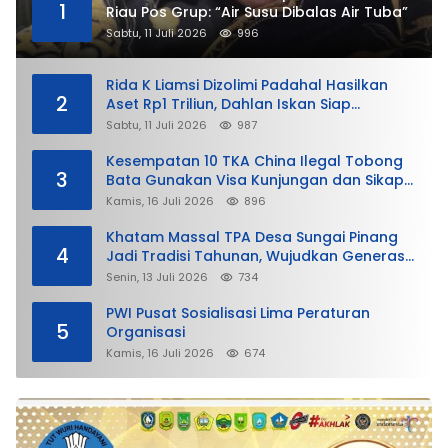
1
Riau Pos Grup: “Air Susu Dibalas Air Tuba”
Sabtu, 11 Juli 2026
996
Rida K Liamsi Dizolimi Padahal Hasilkan
2
Aset Rp1 Triliun, Dahlan Iskan Siap
Membela
Sabtu, 11 Juli 2026
987
Kesempatan 10 TKA China Ilegal Tobong
3
Bata Gunakan Visa Kunjungan dan Sikap
Lunak Ditjen Imigrasi Kepri?
Kamis, 16 Juli 2026
896
Khatam Massal TPA Desa Sungai Pinang
4
Jadi Tradisi Tahunan, Wujudkan Generasi
Qurani
Senin, 13 Juli 2026
734
PWI Pusat Sosialisasi Lima Peraturan
5
Organisasi
Kamis, 16 Juli 2026
674