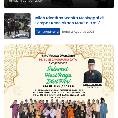
Kecelakaan Maut di Depan RSUP
Jumat, 19 Januari 2024
Inilah Identitas Wanita Meninggal di
Tempat Kecelakaan Maut di Km. 8
Tanjungpinang
Rabu, 2 Agustus 2023