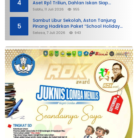
4
Aset Rp1 Triliun, Dahlan Iskan Siap
Membela
Sabtu, 11 Juli 2026
955
Sambut Libur Sekolah, Aston Tanjung
5
Pinang Hadirkan Paket “School Holiday
Getaway”
Selasa, 7 Juli 2026
943