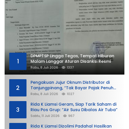
DPMPTSP Lingga Tegas, Tempat Hiburan
1
Malam Langgar Aturan Disanksi Resmi
Rabu, 8 Juli 2026
1337
Pengakuan Jujur Oknum Distributor di
2
Tanjungpinang, “Tak Bayar Pajak Penuh
demi Untung”
Rabu, 8 Juli 2026
1027
Rida K Liamsi Geram, Siap Tarik Saham di
3
Riau Pos Grup: “Air Susu Dibalas Air Tuba”
Sabtu, 11 Juli 2026
967
Rida K Liamsi Dizolimi Padahal Hasilkan