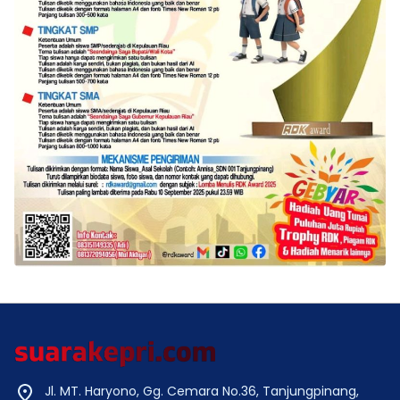
Jl. MT. Haryono, Gg. Cemara No.36, Tanjungpinang,