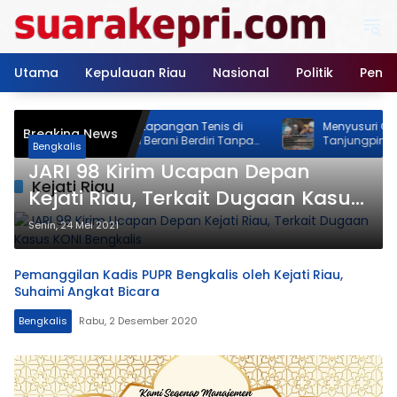
Langsung
ke
konten
Utama
Kepulauan Riau
Nasional
Politik
Pendi
Neo Feodal! Proyek Lapangan Tenis di
Menyusuri Gudang 
Breaking News
Jalan Rimba Jaya Berani Berdiri Tanpa
Tanjungpinang: Ria
Bengkalis
Izin, Pemilik Malah Pamer Progres 70
Memastikan Stok B
JARI 98 Kirim Ucapan Depan
Persen
Akhir Tahun
Kejati Riau
Kejati Riau, Terkait Dugaan Kasus
KONI Bengkalis
Senin, 24 Mei 2021
Pemanggilan Kadis PUPR Bengkalis oleh Kejati Riau,
Suhaimi Angkat Bicara
Bengkalis
Rabu, 2 Desember 2020