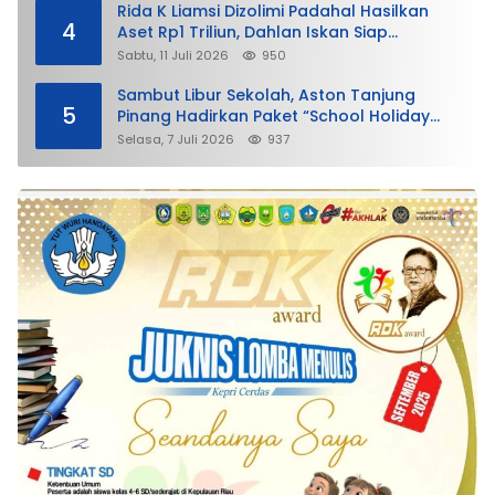
Rida K Liamsi Dizolimi Padahal Hasilkan
4
Aset Rp1 Triliun, Dahlan Iskan Siap
Membela
Sabtu, 11 Juli 2026
950
Sambut Libur Sekolah, Aston Tanjung
5
Pinang Hadirkan Paket “School Holiday
Getaway”
Selasa, 7 Juli 2026
937