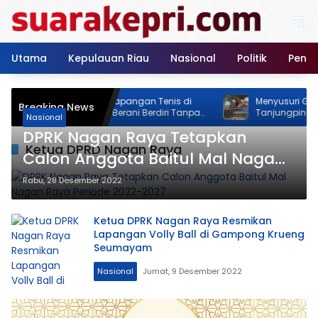
Langsung
ke
konten
Utama
Kepulauan Riau
Nasional
Politik
Pendi
eo Feodal! Proyek Lapangan Tenis di
Menyusuri Gudang Bu
Breaking News
alan Rimba Jaya Berani Berdiri Tanpa
Tanjungpinang: Ria S
Nasional
zin, Pemilik Malah Pamer Progres 70
Memastikan Stok Ber
DPRK Nagan Raya Tetapkan
ersen
Akhir Tahun
Ketua DPRD Nagan Raya
Calon Anggota Baitul Mal Nagan
Raya Periode 2022-2027
Rabu, 28 Desember 2022
Ketua DPRK Nagan Raya Resmikan
Lapangan Volly Ball di Gampong Krueng
Seumayam
Nasional
Jumat, 9 Desember 2022