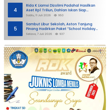
Rida K Liamsi Dizolimi Padahal Hasilkan
4
Aset Rp1 Triliun, Dahlan Iskan Siap
Membela
Sabtu, 11 Juli 2026
950
Sambut Libur Sekolah, Aston Tanjung
5
Pinang Hadirkan Paket “School Holiday
Getaway”
Selasa, 7 Juli 2026
937