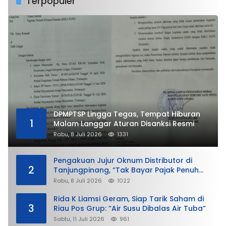
Terpopuler
DPMPTSP Lingga Tegas, Tempat Hiburan
1
Malam Langgar Aturan Disanksi Resmi
Rabu, 8 Juli 2026
1331
Pengakuan Jujur Oknum Distributor di
2
Tanjungpinang, “Tak Bayar Pajak Penuh
demi Untung”
Rabu, 8 Juli 2026
1022
Rida K Liamsi Geram, Siap Tarik Saham di
3
Riau Pos Grup: “Air Susu Dibalas Air Tuba”
Sabtu, 11 Juli 2026
961