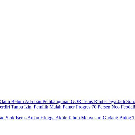
Pembangunan GOR Tenis Rimba Jaya Jadi Sorot
Neo Feodal!
Menyusuri Gudang Bulog Ta