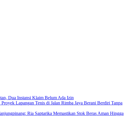
an, Dua Instansi Klaim Belum Ada Izin
 Proyek Lapangan Tenis di Jalan Rimba Jaya Berani Berdiri Tanpa
njungpinang: Ria Saptarika Memastikan Stok Beras Aman Hingga