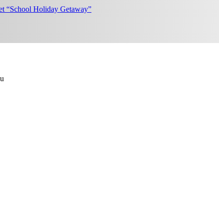
et “School Holiday Getaway”
au