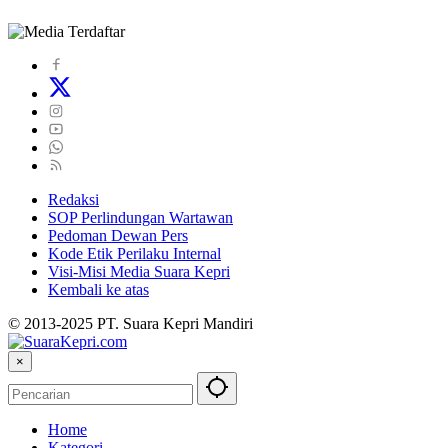
Redaksi
SOP Perlindungan Wartawan
Pedoman Dewan Pers
Kode Etik Perilaku Internal
Visi-Misi Media Suara Kepri
Kembali ke atas
© 2013-2025 PT. Suara Kepri Mandiri
×
Home
Kategori