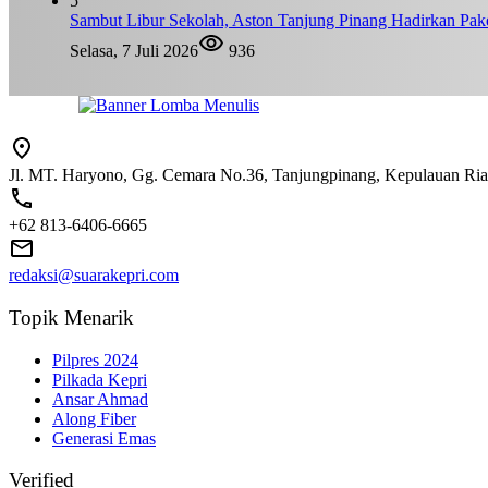
5
Sambut Libur Sekolah, Aston Tanjung Pinang Hadirkan Pak
Selasa, 7 Juli 2026
936
Jl. MT. Haryono, Gg. Cemara No.36, Tanjungpinang, Kepulauan Ri
+62 813-6406-6665
redaksi@suarakepri.com
Topik Menarik
Pilpres 2024
Pilkada Kepri
Ansar Ahmad
Along Fiber
Generasi Emas
Verified