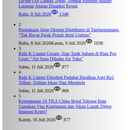
DPMPTSP Lingga Tegas, Tempat Hiburan Malam
Langgar Aturan Disanksi Resmi
Rabu, 8 Juli 2026
1348
2
Pengakuan Jujur Oknum Distributor di Tanjungpinang,
“Tak Bayar Pajak Penuh demi Untung”
Rabu, 8 Juli 2026
Kamis, 9 Juli 2026
1038
3
Rida K Liamsi Geram, Siap Tarik Saham di Riau Pos
Grup: “Air Susu Dibalas Air Tuba”
Sabtu, 11 Juli 2026
977
4
Rida K Liamsi Dizolimi Padahal Hasilkan Aset Rp1
Triliun, Dahlan Iskan Siap Membela
Sabtu, 11 Juli 2026
968
5
Kesempatan 10 TKA China Ilegal Tobong Bata
Gunakan Visa Kunjungan dan Sikap Lunak Ditjen
Imigrasi Kepri?
Kamis, 16 Juli 2026
877