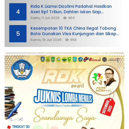
Rida K Liamsi Dizolimi Padahal Hasilkan
4
Aset Rp1 Triliun, Dahlan Iskan Siap
Membela
Sabtu, 11 Juli 2026
960
Kesempatan 10 TKA China Ilegal Tobong
5
Bata Gunakan Visa Kunjungan dan Sikap
Lunak Ditjen Imigrasi Kepri?
Kamis, 16 Juli 2026
869