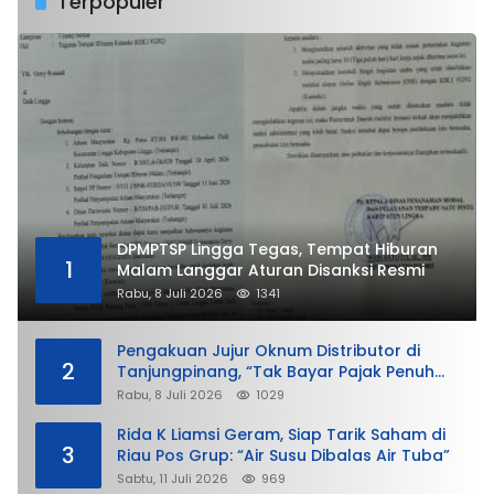
Terpopuler
DPMPTSP Lingga Tegas, Tempat Hiburan
1
Malam Langgar Aturan Disanksi Resmi
Rabu, 8 Juli 2026
1341
Pengakuan Jujur Oknum Distributor di
2
Tanjungpinang, “Tak Bayar Pajak Penuh
demi Untung”
Rabu, 8 Juli 2026
1029
Rida K Liamsi Geram, Siap Tarik Saham di
3
Riau Pos Grup: “Air Susu Dibalas Air Tuba”
Sabtu, 11 Juli 2026
969