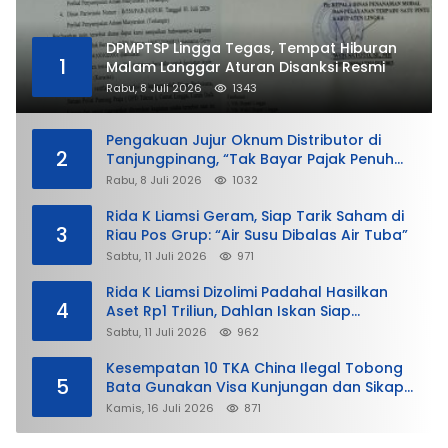
DPMPTSP Lingga Tegas, Tempat Hiburan
1
Malam Langgar Aturan Disanksi Resmi
Rabu, 8 Juli 2026
1343
Pengakuan Jujur Oknum Distributor di
2
Tanjungpinang, “Tak Bayar Pajak Penuh
demi Untung”
Rabu, 8 Juli 2026
1032
Rida K Liamsi Geram, Siap Tarik Saham di
3
Riau Pos Grup: “Air Susu Dibalas Air Tuba”
Sabtu, 11 Juli 2026
971
Rida K Liamsi Dizolimi Padahal Hasilkan
4
Aset Rp1 Triliun, Dahlan Iskan Siap
Membela
Sabtu, 11 Juli 2026
962
Kesempatan 10 TKA China Ilegal Tobong
5
Bata Gunakan Visa Kunjungan dan Sikap
Lunak Ditjen Imigrasi Kepri?
Kamis, 16 Juli 2026
871