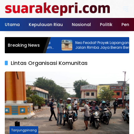
Langsung
ke
konten
Utama
Kepulauan Riau
Nasional
Politik
Pendi
Tenis Rimba Jaya
Neo Feodal! Proyek Lapangan Tenis di
Breaking News
nstansi Klaim Belum
Jalan Rimba Jaya Berani Berdiri Tanpa
Izin, Pemilik Malah Pamer Progres 70
Persen
Lintas Organisasi Komunitas
Tanjungpinang