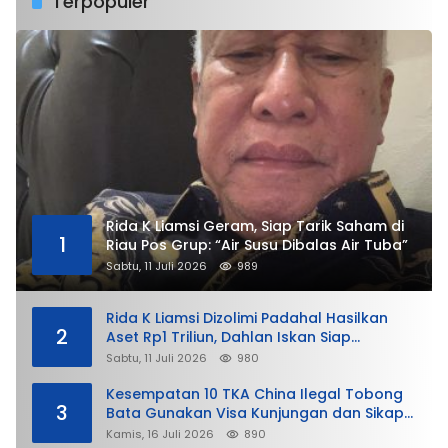
Terpopuler
Rida K Liamsi Geram, Siap Tarik Saham di
1
Riau Pos Grup: “Air Susu Dibalas Air Tuba”
Sabtu, 11 Juli 2026
989
Rida K Liamsi Dizolimi Padahal Hasilkan
2
Aset Rp1 Triliun, Dahlan Iskan Siap
Membela
Sabtu, 11 Juli 2026
980
Kesempatan 10 TKA China Ilegal Tobong
3
Bata Gunakan Visa Kunjungan dan Sikap
Lunak Ditjen Imigrasi Kepri?
Kamis, 16 Juli 2026
890