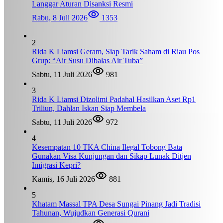
Langgar Aturan Disanksi Resmi
Rabu, 8 Juli 2026
1353
2
Rida K Liamsi Geram, Siap Tarik Saham di Riau Pos
Grup: “Air Susu Dibalas Air Tuba”
Sabtu, 11 Juli 2026
981
3
Rida K Liamsi Dizolimi Padahal Hasilkan Aset Rp1
Triliun, Dahlan Iskan Siap Membela
Sabtu, 11 Juli 2026
972
4
Kesempatan 10 TKA China Ilegal Tobong Bata
Gunakan Visa Kunjungan dan Sikap Lunak Ditjen
Imigrasi Kepri?
Kamis, 16 Juli 2026
881
5
Khatam Massal TPA Desa Sungai Pinang Jadi Tradisi
Tahunan, Wujudkan Generasi Qurani