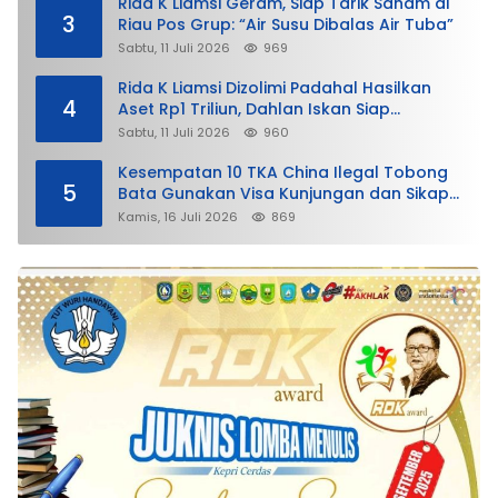
Rida K Liamsi Geram, Siap Tarik Saham di
3
Riau Pos Grup: “Air Susu Dibalas Air Tuba”
Sabtu, 11 Juli 2026
969
Rida K Liamsi Dizolimi Padahal Hasilkan
4
Aset Rp1 Triliun, Dahlan Iskan Siap
Membela
Sabtu, 11 Juli 2026
960
Kesempatan 10 TKA China Ilegal Tobong
5
Bata Gunakan Visa Kunjungan dan Sikap
Lunak Ditjen Imigrasi Kepri?
Kamis, 16 Juli 2026
869