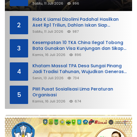
Sabtu, 11 Juli 2026
996
Rida K Liamsi Dizolimi Padahal Hasilkan
2
Aset Rp1 Triliun, Dahlan Iskan Siap
Membela
Sabtu, 11 Juli 2026
987
Kesempatan 10 TKA China Ilegal Tobong
3
Bata Gunakan Visa Kunjungan dan Sikap
Lunak Ditjen Imigrasi Kepri?
Kamis, 16 Juli 2026
896
Khatam Massal TPA Desa Sungai Pinang
4
Jadi Tradisi Tahunan, Wujudkan Generasi
Qurani
Senin, 13 Juli 2026
734
PWI Pusat Sosialisasi Lima Peraturan
5
Organisasi
Kamis, 16 Juli 2026
674