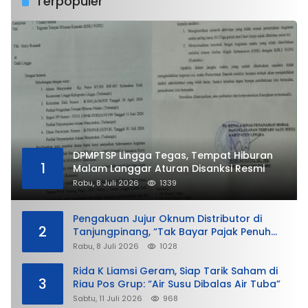
Terpopuler
DPMPTSP Lingga Tegas, Tempat Hiburan
1
Malam Langgar Aturan Disanksi Resmi
Rabu, 8 Juli 2026
1339
Pengakuan Jujur Oknum Distributor di
2
Tanjungpinang, “Tak Bayar Pajak Penuh
demi Untung”
Rabu, 8 Juli 2026
1028
Rida K Liamsi Geram, Siap Tarik Saham di
3
Riau Pos Grup: “Air Susu Dibalas Air Tuba”
Sabtu, 11 Juli 2026
968