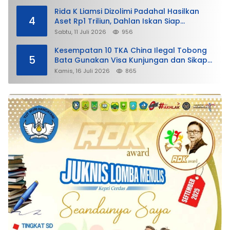
Rida K Liamsi Dizolimi Padahal Hasilkan
4
Aset Rp1 Triliun, Dahlan Iskan Siap
Membela
Sabtu, 11 Juli 2026
956
Kesempatan 10 TKA China Ilegal Tobong
5
Bata Gunakan Visa Kunjungan dan Sikap
Lunak Ditjen Imigrasi Kepri?
Kamis, 16 Juli 2026
865