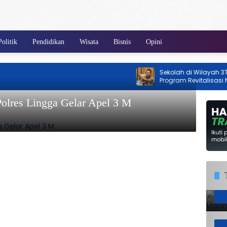
Politik
Pendidikan
Wisata
Bisnis
Opini
Sekolah di Wilayah 3T Kep
Program Revitalisasi Na
2026
 Polres Lingga Gelar Apel 3 M