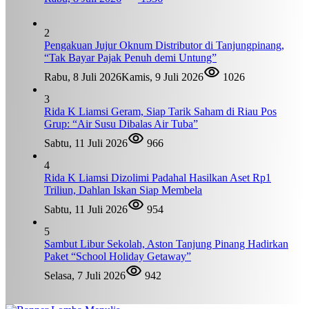
2
Pengakuan Jujur Oknum Distributor di Tanjungpinang,
“Tak Bayar Pajak Penuh demi Untung”
Rabu, 8 Juli 2026
Kamis, 9 Juli 2026
1026
3
Rida K Liamsi Geram, Siap Tarik Saham di Riau Pos
Grup: “Air Susu Dibalas Air Tuba”
Sabtu, 11 Juli 2026
966
4
Rida K Liamsi Dizolimi Padahal Hasilkan Aset Rp1
Triliun, Dahlan Iskan Siap Membela
Sabtu, 11 Juli 2026
954
5
Sambut Libur Sekolah, Aston Tanjung Pinang Hadirkan
Paket “School Holiday Getaway”
Selasa, 7 Juli 2026
942